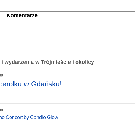
Komentarze
i wydarzenia w Trójmieście i okolicy
30
perolku w Gdańsku!
00
iano Concert by Candle Glow