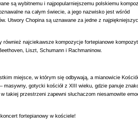
wane są wybitnemu i najpopularniejszemu polskiemu kompoz
oznawalne na całym świecie, a jego nazwisko jest wśród
w. Utwory Chopina są uznawane za jedne z najpiękniejszy
 również najciekawsze kompozycje fortepianowe kompozyt
h, Beethoven, Liszt, Schumann i Rachmaninow.
tkim miejsce, w którym się odbywają, a mianowicie Kośció
 masywny, gotycki kościół z XIII wieku, gdzie panuje znak
 w takiej przestrzeni zapewni słuchaczom niesamowite emoc
koncert fortepianowy w kościele!