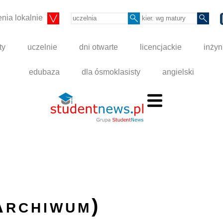
nia lokalnie
ty
uczelnie
dni otwarte
licencjackie
inżyn
edubaza
dla ósmoklasisty
angielski
Archiwum)