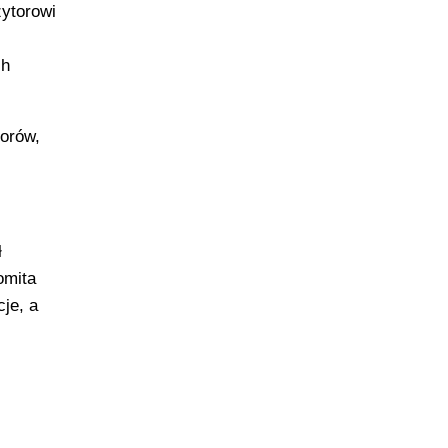
ytorowi
ch
orów,
ł
omita
je, a