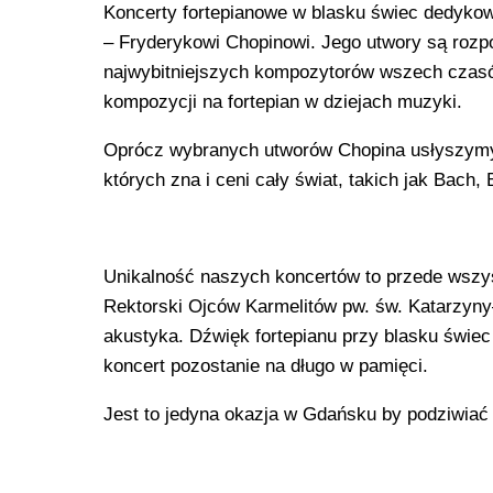
Koncerty fortepianowe w blasku świec dedyko
– Fryderykowi Chopinowi. Jego utwory są rozp
najwybitniejszych kompozytorów wszech czasó
kompozycji na fortepian w dziejach muzyki.
Oprócz wybranych utworów Chopina usłyszymy
których zna i ceni cały świat, takich jak Bac
Unikalność naszych koncertów to przede wszys
Rektorski Ojców Karmelitów pw. św. Katarzyny–
akustyka. Dźwięk fortepianu przy blasku świec
koncert pozostanie na długo w pamięci.
Jest to jedyna okazja w Gdańsku by podziwiać 