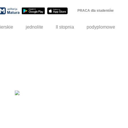
PRACA dla studentów
ierskie
jednolite
II stopnia
podyplomowe