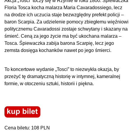
Akcja „Tosci” toczy się w Rzymie w roku 1800. Śpiewaczka
Floria Tosca kocha malarza Maria Cavaradossiego, lecz
na drodze ich uczucia staje bezwzględny prefekt policji –
baron Scarpia. Za udzielenie pomocy zbiegłemu więźniowi
politycznemu Cavaradossi zostaje schwytany i skazany na
śmierć. Ceną za jego życie ma być ukochana malarza –
Tosca. Śpiewaczka zabija barona Scarpię, lecz jego
zemsta dosięga kochanków nawet po jego śmierci.
To koncertowe wydanie „Tosci” to niezwykła okazja, by
przeżyć tę dramatyczną historię w intymnej, kameralnej
formie, w otoczeniu sztuki, historii i piękna.
Cena biletu: 108 PLN