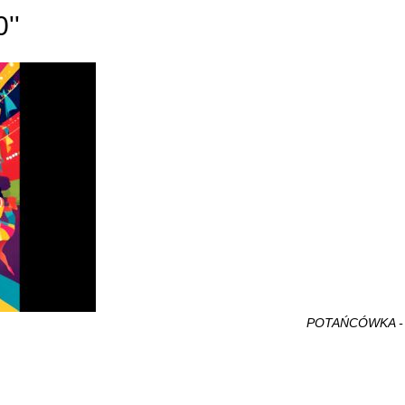
''
POTAŃCÓWKA - 70