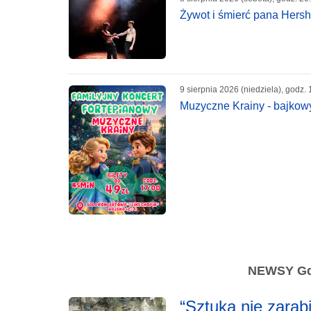
Żywot i śmierć pana Hersh
9 sierpnia 2026 (niedziela), godz. 
Muzyczne Krainy - bajkowy 
NEWSY Gda
“Sztuka nie zarabi