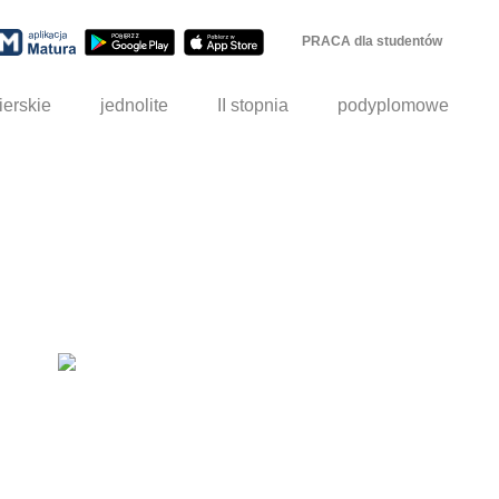
PRACA dla studentów
ierskie
jednolite
II stopnia
podyplomowe