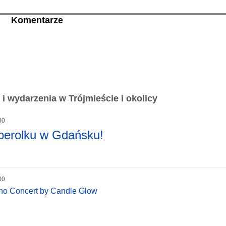
Komentarze
i wydarzenia w Trójmieście i okolicy
30
perolku w Gdańsku!
00
iano Concert by Candle Glow