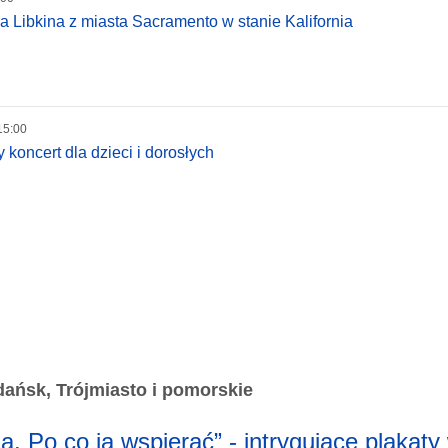
a Libkina z miasta Sacramento w stanie Kalifornia
15:00
koncert dla dzieci i dorosłych
ńsk, Trójmiasto i pomorskie
a. Po co ją wspierać” - intrygujące plakaty