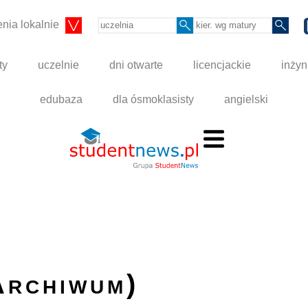
nia lokalnie
ty
uczelnie
dni otwarte
licencjackie
inżyn
edubaza
dla ósmoklasisty
angielski
Archiwum)