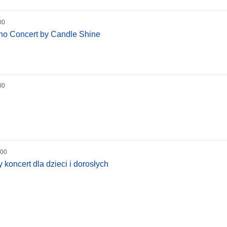
00
iano Concert by Candle Shine
00
:00
koncert dla dzieci i dorosłych