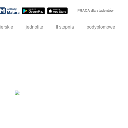
PRACA dla studentów
ierskie
jednolite
II stopnia
podyplomowe