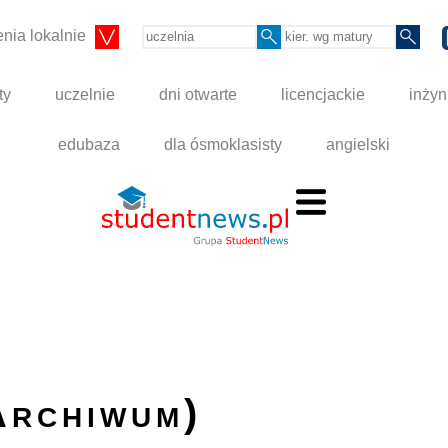
nia lokalnie
ty
uczelnie
dni otwarte
licencjackie
inżyn
edubaza
dla ósmoklasisty
angielski
Archiwum)