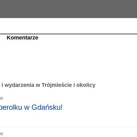
Komentarze
i wydarzenia w Trójmieście i okolicy
30
perolku w Gdańsku!
00