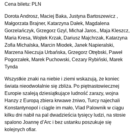
Cena biletu: PLN
Dorota Androsz, Maciej Baka, Justyna Bartoszewicz ,
Małgorzata Brajner, Katarzyna Dałek, Magdalena
Gorzelańczyk, Grzegorz Gzyl, Michał Jaros., Maja Kleszcz,
Maria Kresa, Wojtek Krzak, Dariusz Majchrzak, Katarzyna
Zofia Michalska, Marcin Miodek, Janek Napieralski,
Marzena Nieczuja Urbańska, Grzegorz Otrębski, Paweł
Pogorzałek, Marek Puchowski, Cezary Rybiński, Marek
Tynda
Wszystkie znaki na niebie i ziemi wskazują, że koniec
świata nieodwołalnie się zbliża. Po piętnastowiecznej
Europie szaleją dziesiątkujące ludność zarazy, wojna
Hanzy z Europą zbiera krwawe żniwo, Turcy najechali
Konstantynopol i ciągle im mało, Vlad Palownik w ciągu
kilku dni nabił na pal dwadzieścia tysięcy ludzi, na stosie
spalono Joannę d’Arc i bez ustanku poszukuje się
kolejnych ofiar.