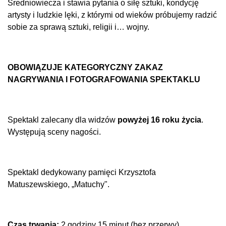
Średniowiecza i stawia pytania o siłę sztuki, kondycję
artysty i ludzkie lęki, z którymi od wieków próbujemy radzić
sobie za sprawą sztuki, religii i… wojny.
OBOWIĄZUJE KATEGORYCZNY ZAKAZ
NAGRYWANIA I FOTOGRAFOWANIA SPEKTAKLU
Spektakl zalecany dla widzów
powyżej 16 roku życia
.
Występują sceny nagości.
Spektakl dedykowany pamięci Krzysztofa
Matuszewskiego, „Matuchy".
Czas trwania:
2 godziny 15 minut (bez przerwy)