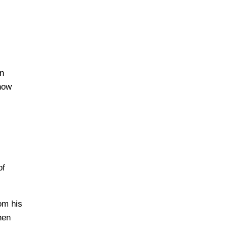
n
now
of
rom his
hen