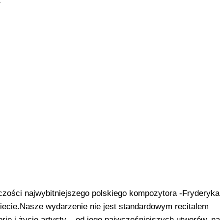
rczości najwybitniejszego polskiego kompozytora -Fryderyka
iecie.​Nasze wydarzenie nie jest standardowym recitalem
rię i życie artysty – od jego najwcześniejszych utworów, n