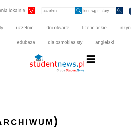
nia lokalnie
ty
uczelnie
dni otwarte
licencjackie
inżyn
edubaza
dla ósmoklasisty
angielski
Archiwum)