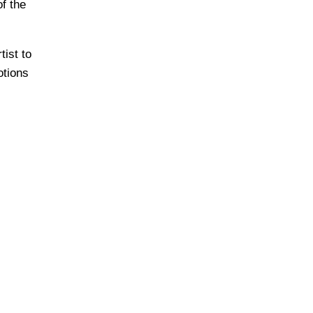
f the
tist to
otions