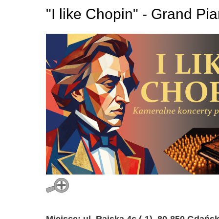
"I like Chopin" - Grand P
Miejsce: ul. Rajska 4c (-1), 80-850 Gdańs