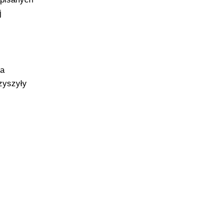
j
ia
zyszyły