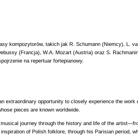
asy kompozytorów, takich jak R. Schumann (Niemcy), L. va
Debussy (Francja), W.A. Mozart (Austria) oraz S. Rachmani
ojrzenie na repertuar fortepianowy.
an extraordinary opportunity to closely experience the work 
 whose pieces are known worldwide.
a musical journey through the history and life of the artist—f
 inspiration of Polish folklore, through his Parisian period, w