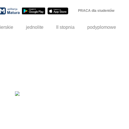
PRACA dla studentów
ierskie
jednolite
II stopnia
podyplomowe