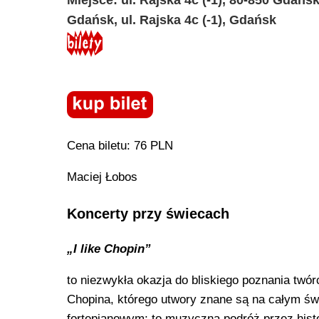
Gdańsk, ul. Rajska 4c (-1), Gdańsk
Cena biletu: 76 PLN
Maciej Łobos
Koncerty przy świecach
„I like Chopin”
to niezwykła okazja do bliskiego poznania twó
Chopina, którego utwory znane są na całym św
fortepianowym; to muzyczna podróż przez histo