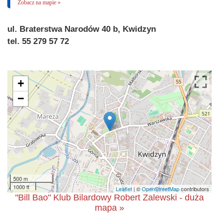
Zobacz na mapie »
ul. Braterstwa Narodów 40 b, Kwidzyn
tel. 55 279 57 72
+
−
500 m
1000 ft
Leaflet
| ©
OpenStreetMap
contributors
"Bill Bao" Klub Bilardowy Robert Zalewski - duża
mapa »