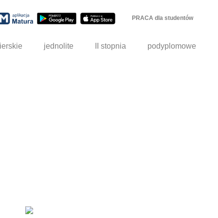
PRACA dla studentów
ierskie
jednolite
II stopnia
podyplomowe