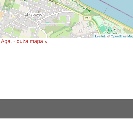
Leaflet
| ©
OpenStreetMa
Aga. - duża mapa »