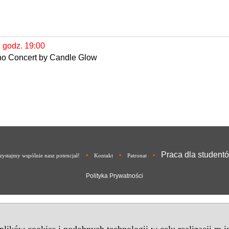
, godz. 19:00
ano Concert by Candle Glow
Praca dla student
•
•
•
ystajmy wspólnie nasz potencjał!
Kontakt
Patronat
Polityka Prywatności