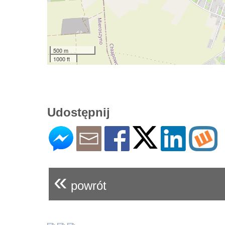
500 m
1000 ft
Udostępnij
«
powrót